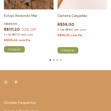
Estojo Redondo Mar
Carteira Calçadão
R$139,00
R$59,00
R$111,20
20
% OFF
3
x
de
R$19,67
sem juros
3
x
de
R$37,07
sem juros
R$56,05
com
Pix
R$105,64
com
Pix
Só restam
4
em estoque!
Dúvidas Frequentes