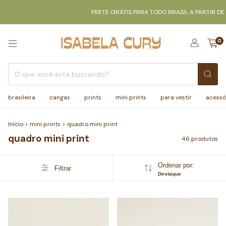
FRETE GRÁTIS PARA TODO BRASIL A PARTIR DE R$350
FR
0
brasileira
cangas
prints
mini prints
para vestir
acessó
Início
>
mini prints
>
quadro mini print
quadro mini print
46 produtos
Ordenar por:
Filtrar
Destaque