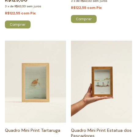
3
x
de
R$43,00
sem juros
3
x
de
R$43,00
sem juros
R$122,55
com
Pix
R$122,55
com
Pix
Comprar
Comprar
Quadro Mini Print Tartaruga
Quadro Mini Print Estatua dos
Pescadores