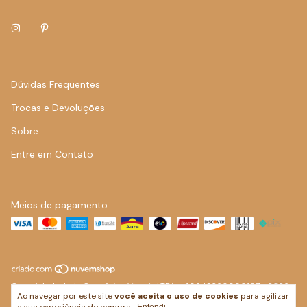
Dúvidas Frequentes
Trocas e Devoluções
Sobre
Entre em Contato
Meios de pagamento
Copyright Isabela Cury Artes Visuais LTDA - 40649260000107 - 2026.
Ao navegar por este site
você aceita o uso de cookies
para agilizar
Todos os direitos reservados.