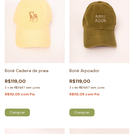
Boné Cadeira de praia
Boné Arpoador
R$119,00
R$119,00
3
x
de
R$39,67
sem juros
3
x
de
R$39,67
sem juros
R$113,05
com
Pix
R$113,05
com
Pix
Só restam
4
em estoque!
Atenção, última peça!