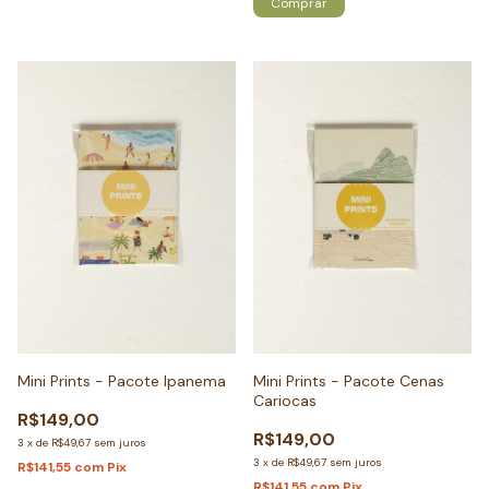
Comprar
Mini Prints - Pacote Ipanema
Mini Prints - Pacote Cenas
Cariocas
R$149,00
R$149,00
3
x
de
R$49,67
sem juros
3
x
de
R$49,67
sem juros
R$141,55
com
Pix
R$141,55
com
Pix