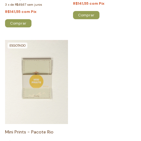
R$141,55
com
Pix
3
x
de
R$49,67
sem juros
R$141,55
com
Pix
ESGOTADO
Mini Prints - Pacote Rio