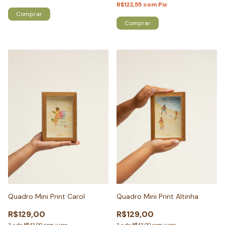
R$122,55
com
Pix
Comprar
Comprar
Quadro Mini Print Carol
Quadro Mini Print Altinha
R$129,00
R$129,00
3
x
de
R$43,00
sem juros
3
x
de
R$43,00
sem juros