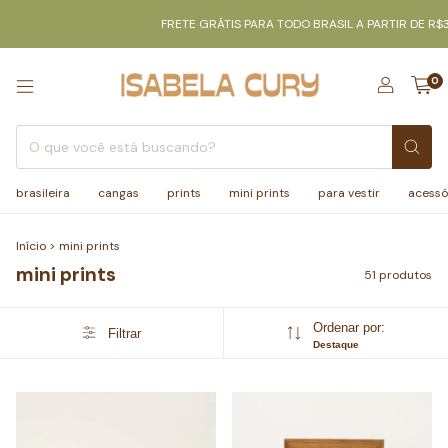
FRETE GRÁTIS PARA TODO BRASIL A PARTIR DE R$350
FRETE 
0
brasileira
cangas
prints
mini prints
para vestir
acessó
Início
>
mini prints
mini prints
51 produtos
Ordenar por:
Filtrar
Destaque