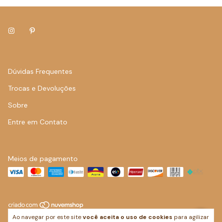
Dúvidas Frequentes
Trocas e Devoluções
Sobre
Entre em Contato
Meios de pagamento
Ao navegar por este site
você aceita o uso de cookies
para agilizar
Copyright Isabela Cury Artes Visuais LTDA - 40649260000107 - 2026.