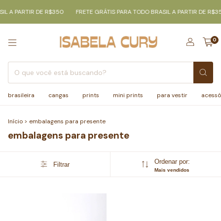
IL A PARTIR DE R$350
FRETE GRÁTIS PARA TODO BRASIL A PARTIR DE R$3
0
brasileira
cangas
prints
mini prints
para vestir
acessó
Início
>
embalagens para presente
embalagens para presente
Ordenar por:
Filtrar
Mais vendidos