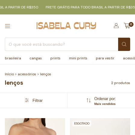
L A PARTIR DE R$350
FRETE GRÁTIS PARA TODO BRASIL A PARTIR DE R$35
0
brasileira
cangas
prints
mini prints
para vestir
acessó
Início
>
acessórios
>
lenços
lenços
2 produtos
Ordenar por:
Filtrar
Mais vendidos
ESGOTADO