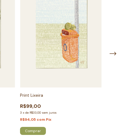
Print Lixeira
Bolsa Vista do
R$99,00
R$139,00
3
x
de
R$33,00
sem juros
3
x
de
R$46,33
sem j
R$94,05
com
Pix
R$132,05
com
Pi
Comprar