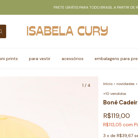
FRETE GRÁTIS PARA TODO BRASIL A PARTIR DE R$350
ini prints
para vestir
acessórios
embalagens para pre
Início
>
novidades
>
1
/
4
+10 vendidos
Boné Cadeir
R$119,00
com
P
R$113,05
3
x de
R$39,67
s