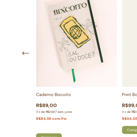
r
Caderno Bixcoito
Print B
R$89,00
R$99,
3
x
de
R$29,67
sem juros
3
x
de
R$3
R$84,55
com
Pix
R$94,0
Só restam
3
em estoque!
Comp