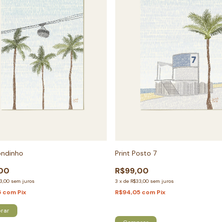
ondinho
Print Posto 7
00
R$99,00
3,00
sem juros
3
x
de
R$33,00
sem juros
5
com
Pix
R$94,05
com
Pix
Só restam
5
em estoque!
rar