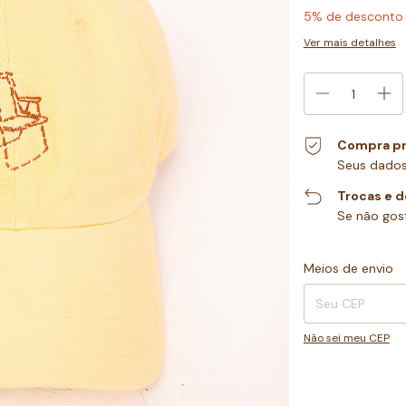
5% de desconto
Ver mais detalhes
Compra pr
Seus dados
Trocas e 
Se não gost
Entregas para o CEP
Meios de envio
Não sei meu CEP