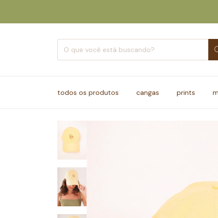
todos os produtos
cangas
prints
m