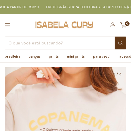
L A PARTIR DE R$350
FRETE GRÁTIS PARA TODO BRASIL A PARTIR DE R$35
0
brasileira
cangas
prints
mini prints
para vestir
acessó
1
/
4