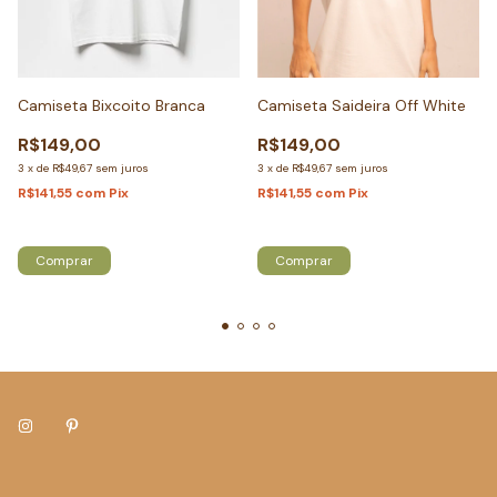
Camiseta Bixcoito Branca
Camiseta Saideira Off White
R$149,00
R$149,00
3
x
de
R$49,67
sem juros
3
x
de
R$49,67
sem juros
R$141,55
com
Pix
R$141,55
com
Pix
Atenção, última peça!
Só restam
2
em estoque!
Comprar
Comprar