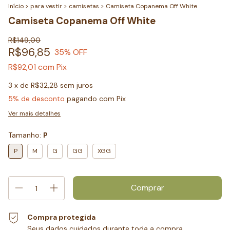
Início
>
para vestir
>
camisetas
>
Camiseta Copanema Off White
Camiseta Copanema Off White
R$149,00
R$96,85
35
% OFF
com
Pix
R$92,01
3
x de
R$32,28
sem juros
5% de desconto
pagando com Pix
Ver mais detalhes
Tamanho:
P
P
M
G
GG
XGG
Compra protegida
Seus dados cuidados durante toda a compra.