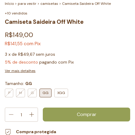
Início
>
para vestir
>
camisetas
>
Camiseta Saideira Off White
+10 vendidos
Camiseta Saideira Off White
R$149,00
com
Pix
R$141,55
3
x de
R$49,67
sem juros
5% de desconto
pagando com Pix
Ver mais detalhes
Tamanho:
GG
P
M
G
GG
XGG
Compra protegida