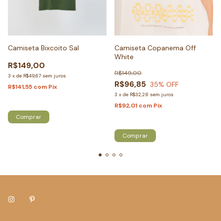
Camiseta Bixcoito Sal
Camiseta Copanema Off
White
R$149,00
R$149,00
3
x
de
R$49,67
sem juros
R$96,85
35
% OFF
R$141,55
com
Pix
3
x
de
R$32,28
sem juros
Só restam
2
em estoque!
R$92,01
com
Pix
Comprar
Só restam
3
em estoque!
Comprar