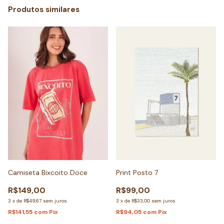
Produtos similares
Camiseta Bixcoito Doce
Print Posto 7
R$149,00
R$99,00
3
x
de
R$49,67
sem juros
3
x
de
R$33,00
sem juros
R$141,55
com
Pix
R$94,05
com
Pix