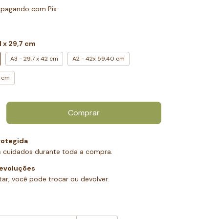
pagando com Pix
1 x 29,7 cm
A3 - 29,7 x 42 cm
A2 - 42x 59,40 cm
0 cm
otegida
 cuidados durante toda a compra.
devoluções
ar, você pode trocar ou devolver.
:
Alterar CEP