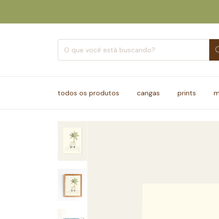
todos os produtos
cangas
prints
m