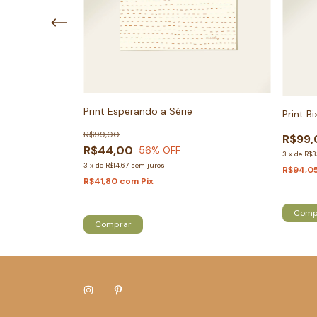
Print Esperando a Série
Print B
R$99,00
R$99,
R$44,00
56
% OFF
3
x
de
R$3
3
x
de
R$14,67
sem juros
R$94,0
R$41,80
com
Pix
Só rest
Só restam
2
em estoque!
Comp
Comprar