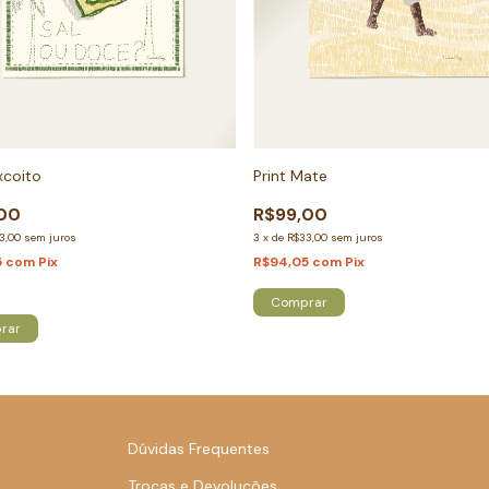
ixcoito
Print Mate
00
R$99,00
3,00
sem juros
3
x
de
R$33,00
sem juros
5
com
Pix
R$94,05
com
Pix
am
5
em estoque!
Comprar
rar
Dúvidas Frequentes
Trocas e Devoluções