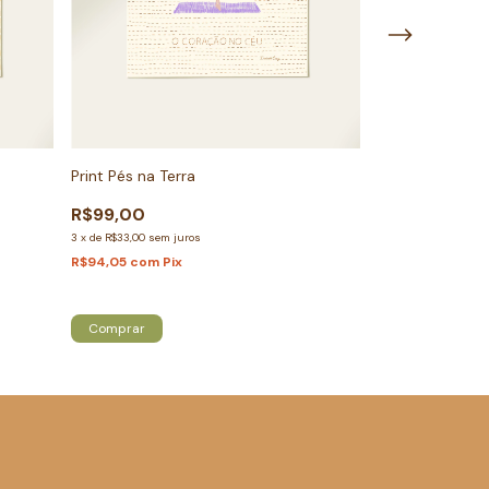
Print Ipanema (
Print Pés na Terra
R$99,00
R$99,00
3
x
de
R$33,00
sem juros
3
x
de
R$33,00
sem j
R$94,05
com
Pix
R$94,05
com
Pix
Atenção, última peça!
Comprar
Comprar