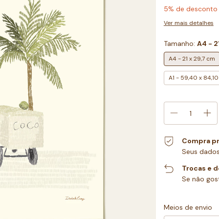
5% de desconto
Ver mais detalhes
Tamanho:
A4 - 2
A4 - 21 x 29,7 cm
A1 - 59,40 x 84,1
Compra pr
Seus dados
Trocas e 
Se não gost
Entregas para o CEP
Meios de envio