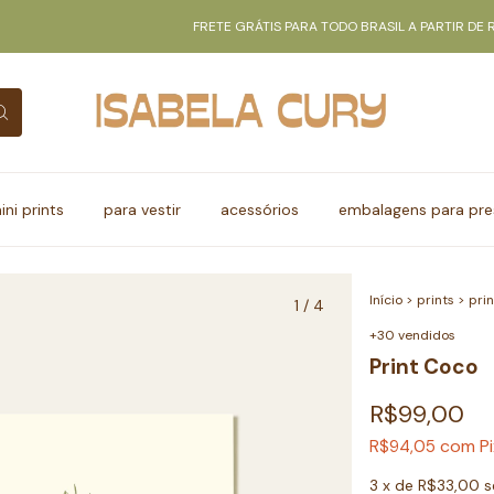
FRETE GRÁTIS PARA TODO BRASIL A PARTIR DE R$35
ini prints
para vestir
acessórios
embalagens para pre
Início
>
prints
>
prin
1
/
4
+30 vendidos
Print Coco
R$99,00
com
P
R$94,05
3
x de
R$33,00
s