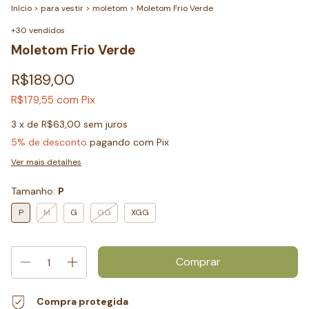
Início
>
para vestir
>
moletom
>
Moletom Frio Verde
+30 vendidos
Moletom Frio Verde
R$189,00
com
Pix
R$179,55
3
x de
R$63,00
sem juros
5% de desconto
pagando com Pix
Ver mais detalhes
Tamanho:
P
P
M
G
GG
XGG
Compra protegida