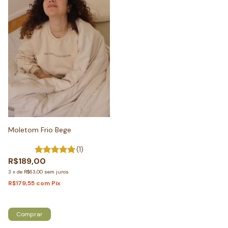
Moletom Frio Bege
(1)
R$189,00
3
x
de
R$63,00
sem juros
R$179,55
com
Pix
Atenção, última peça!
Comprar