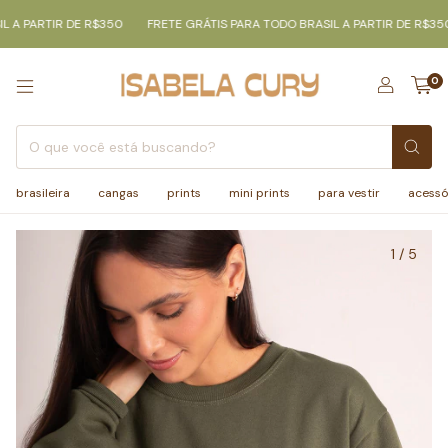
A PARTIR DE R$350
FRETE GRÁTIS PARA TODO BRASIL A PARTIR DE R$350
0
brasileira
cangas
prints
mini prints
para vestir
acessó
1
/
5