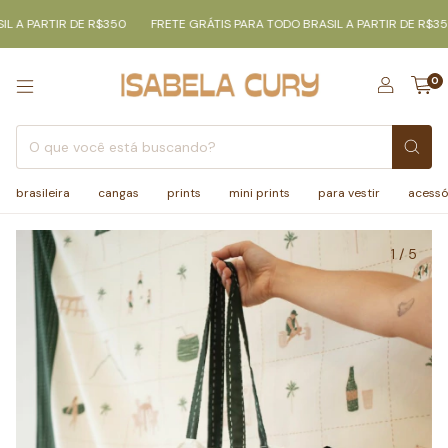
 A PARTIR DE R$350
FRETE GRÁTIS PARA TODO BRASIL A PARTIR DE R$350
0
brasileira
cangas
prints
mini prints
para vestir
acessó
1
/
5